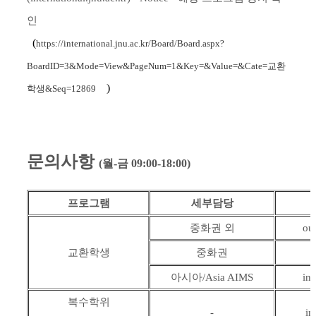
인
(
https://international.jnu.ac.kr/Board/Board.aspx?
BoardID=3&Mode=View&PageNum=1&Key=&Value=&Cate=교환
)
학생&Seq=12869
문의사항
(월-금 09:00-18:00)
프로그램
세부담당
중화권 외
ou
교환학생
중화권
아시아/Asia AIMS
in
복수학위
-
in