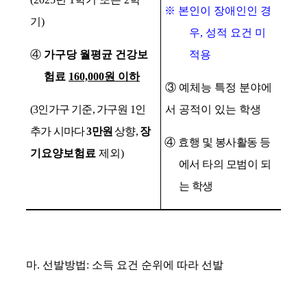
※
본인이 장애인인 경
기
)
우
,
성적 요건 미
④
가구당 월평균 건강보
적용
험료
160,000
원 이하
③
예체능 특정 분야에
(3
인가구 기준
,
가구원
1
인
서 공적이 있는 학생
추가 시마다
3
만원
상향
,
장
④
효행 및 봉사활동 등
기요양보험료
제외
)
에서 타의 모범이 되
는 학생
마
.
선발방법
:
소득 요건 순위에 따라 선발