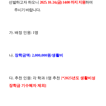
선발하고자 하오니
2025. 10. 24.(
금
) 14:00
까지 지원
하여
주시기
바랍니다
.
가
.
배정 인원
: 1
명
나
.
장학금액
: 2,000,000
원
/
생활비
다
.
추천 인원
:
각 학과
1
명 추천
[
*
2025
년도 생활비성
장학금 기수혜자 제외
]