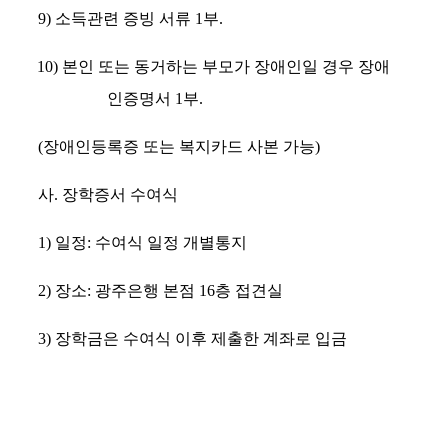
9)
소득관련 증빙 서류
1
부
.
10)
본인 또는 동거하는 부모가 장애인일 경우 장애
인증명서
1
부
.
(
장애인등록증 또는 복지카드 사본 가능
)
사
.
장학증서 수여식
1)
일정
:
수여식 일정 개별통지
2)
장소
:
광주은행 본점
16
층 접견실
3)
장학금은 수여식 이후 제출한 계좌로 입금