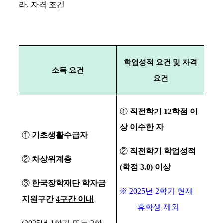
라
.
자격 조건
학업성적 요건 및 자격
소득 요건
요건
①
직전학기
12
학점 이
상 이수한 자
①
기초생활수급자
②
직전학기 학업성적
②
차상위계층
(
학점
3.0)
이상
③
한국장학재단 학자금
※
2025
년
2
학기 현재
지원구간
4
구간 이내
휴학생 제외
(2025
년
1
학기 또는
2
학