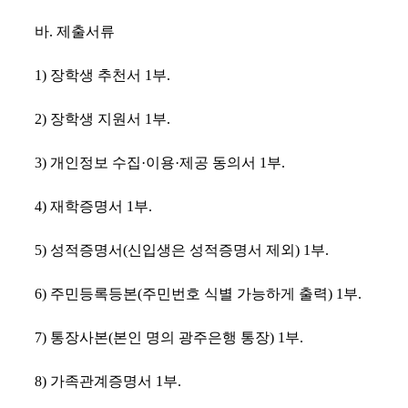
바
.
제출서류
1)
장학생 추천서
1
부
.
2)
장학생 지원서
1
부
.
3)
개인정보 수집
·
이용
·
제공 동의서
1
부
.
4)
재학증명서
1
부
.
5)
성적증명서
(
신입생은 성적증명서 제외
) 1
부
.
6)
주민등록등본
(
주민번호 식별 가능하게 출력
) 1
부
.
7)
통장사본
(
본인 명의 광주은행 통장
) 1
부
.
8)
가족관계증명서
1
부
.