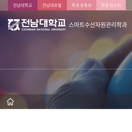
전남대학교
전남대포털
학과 유튜브
학과 인스타
스마트수산자원관리학과