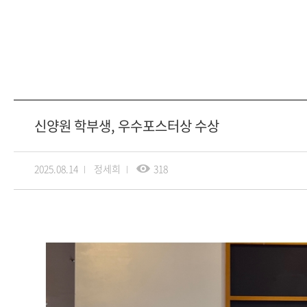
신양원 학부생, 우수포스터상 수상
2025.08.14
정세희
318