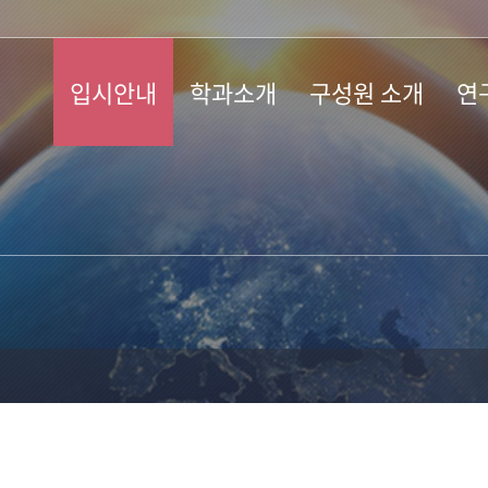
입시안내
학과소개
구성원 소개
연
학과장점 소개
인사말
전임교수
해양
(영상)
연구
수산자원관리란?
조교
입시 보도자료
수산
학과 비전 및 목표
연구
홍보자료
학과장점
해양기
생태
취득가능 자격증
진로 및 취업
오시는 길