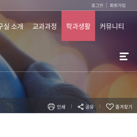
로그인
회원가입
구실 소개
교과과정
학과생활
커뮤니티
생명자원
커리큘럼
장학금
공지사항
실
정규 교과과정
졸업자격인증
이미지자료실
동물행동
비정규 교과과정
학사일정
영상자료실
실
커리어로드맵
재학생 활용공간
취업/전공자료
후·
계예측연구실
학과 동아리
인쇄
공유
즐겨찾기
현재 페이지를 즐겨찾는 메뉴로