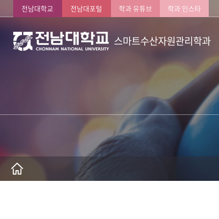
전남대학교
전남대포털
학과 유튜브
학과 인스타
스마트수산자원관리학과