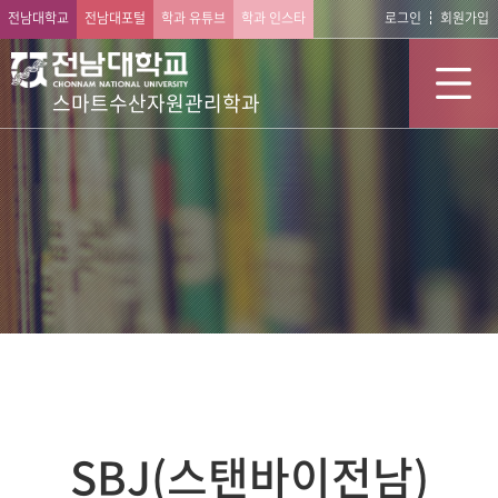
전남대학교
전남대포털
학과 유튜브
학과 인스타
로그인
회원가입
스마트수산자원관리학과
SBJ(스탠바이전남)