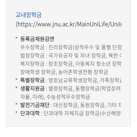
교내장학금
(
https://www.jnu.ac.kr/MainUniLife/UniInfor/
등록금재원감면
우수장학금 : 진리장학금(성적우수 및 품행 단정 기준)
법정장학금 : 국가유공자 및 자녀 장학금, 북한 이탈 주
복지장학금 : 창조장학금, 아동복지 청소년 장학금, 신
장애학생 장학금, 농어촌학생전형 장학금
특별장학금
: 영호남교류학생장학금, 가족장학금
생활지원금
: 열정장학금, 동행장학금(학업장려, 취업지원
자율, 미래), 수능성적우수장학금
발전기금재단
: 대신장학금, 동원장학금, 기타 지정장
단과대학
: 단과대학 자체지급 장학금(수산해양대학 발